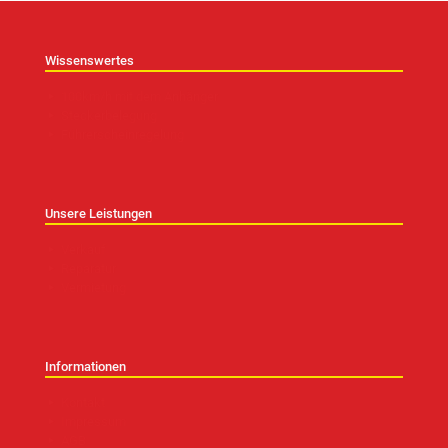
Wissenswertes
100km/h mit dem Anhänger
Steckerbelegung
Führerscheinregelung
Unsere Leistungen
Verkauf
Reparatur
Vermietung
Informationen
Kontakt
Impressum
AGB