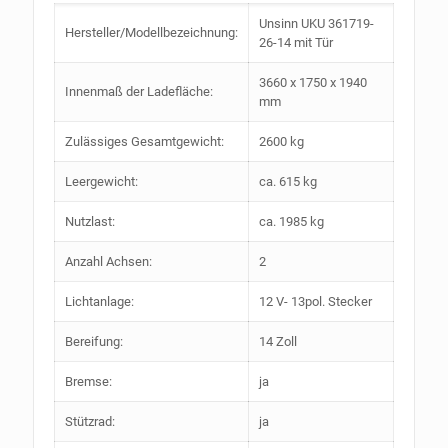
Unsinn UKU 361719-
Hersteller/Modellbezeichnung:
26-14 mit Tür
3660 x 1750 x 1940
Innenmaß der Ladefläche:
mm
Zulässiges Gesamtgewicht:
2600 kg
Leergewicht:
ca. 615 kg
Nutzlast:
ca. 1985 kg
Anzahl Achsen:
2
Lichtanlage:
12 V- 13pol. Stecker
Bereifung:
14 Zoll
Bremse:
ja
Stützrad:
ja