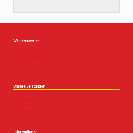
Wissenswertes
100km/h mit dem Anhänger
Steckerbelegung
Führerscheinregelung
Unsere Leistungen
Verkauf
Reparatur
Vermietung
Informationen