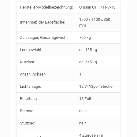
Hersteller/Modellbezeichnung:
Unsinn UT 1711-7-13
1700 x 1100 x 350
Innenmaß der Ladefläche:
mm
Zulässiges Gesamtgewicht:
750 kg
Leergewicht:
ca. 135 kg
Nutzlast:
ca. 615 kg
Anzahl Achsen:
1
Lichtanlage:
12 V- 13pol. Stecker
Bereifung:
13 Zoll
Bremse:
nein
Stützrad:
nein
4 Zurrösen im