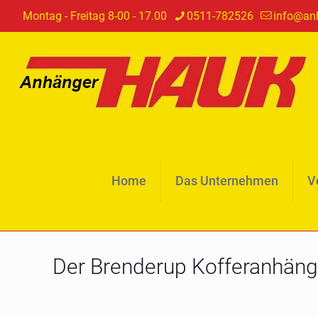
Montag - Freitag 8-00 - 17.00
0511-782526
info@an
Home
Das Unternehmen
V
Der Brenderup Kofferanhä