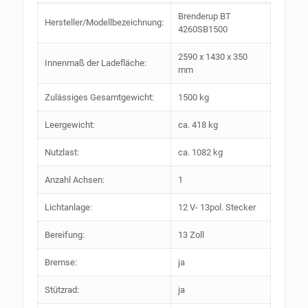
Brenderup BT
Hersteller/Modellbezeichnung:
4260SB1500
2590 x 1430 x 350
Innenmaß der Ladefläche:
mm
Zulässiges Gesamtgewicht:
1500 kg
Leergewicht:
ca. 418 kg
Nutzlast:
ca. 1082 kg
Anzahl Achsen:
1
Lichtanlage:
12 V- 13pol. Stecker
Bereifung:
13 Zoll
Bremse:
ja
Stützrad:
ja