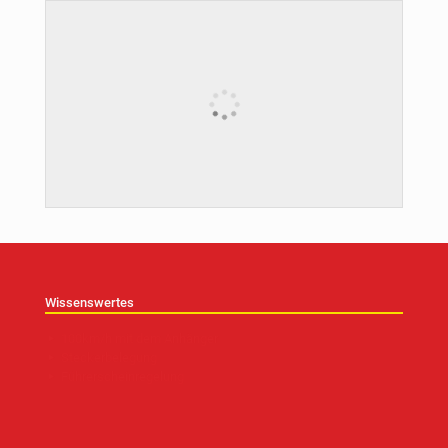
Wissenswertes
100km/h mit dem Anhänger
Steckerbelegung
Führerscheinregelung