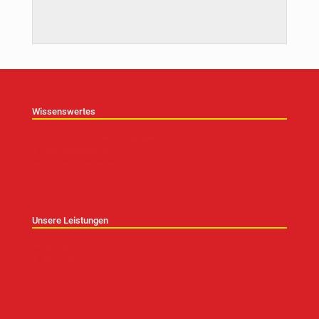
Wissenswertes
100km/h mit dem Anhänger
Steckerbelegung
Führerscheinregelung
Unsere Leistungen
Verkauf
Reparatur
Vermietung