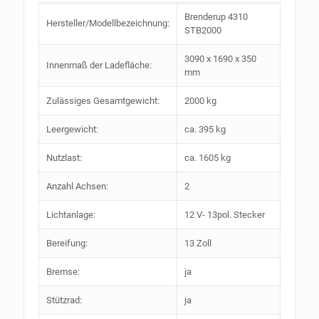
Brenderup 4310
Hersteller/Modellbezeichnung:
STB2000
3090 x 1690 x 350
Innenmaß der Ladefläche:
mm
Zulässiges Gesamtgewicht:
2000 kg
Leergewicht:
ca. 395 kg
Nutzlast:
ca. 1605 kg
Anzahl Achsen:
2
Lichtanlage:
12 V- 13pol. Stecker
Bereifung:
13 Zoll
Bremse:
ja
Stützrad:
ja